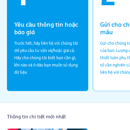
Yêu cầu thông tin hoặc
Gửi cho ch
báo giá
mẫu
Trước hết, hãy liên hệ với chúng tôi
Gửi cho chúng t
để yêu cầu tư vấn và/hoặc giá cả.
của bạn. Lượng 
Hãy cho chúng tôi biết bạn cần gì,
thiết luôn phụ 
khi nào và ở đâu bạn muốn sử dụng
số cần nghiên cứ
dữ liệu
liên hệ với chúng
Thông tin chi tiết mới nhất