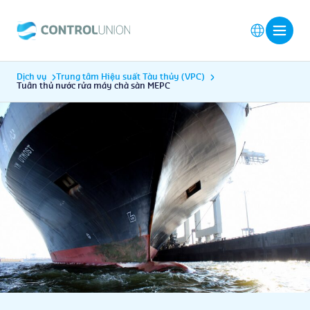
Dịch vụ
Trung tâm Hiệu suất Tàu thủy (VPC)
Tuân thủ nước rửa máy chà sàn MEPC